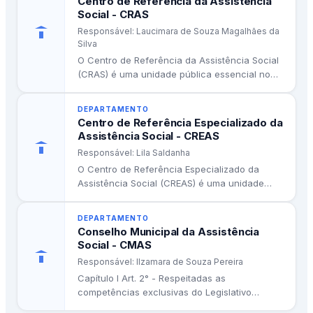
Centro de Referência da Assistência
V - apreciar previamente os processos de
Social - CRAS
licitação, as minutas de contratos, convênios,
Responsável: Laucimara de Souza Magalhães da
Silva
acordos e demais atos relativos a obrigações
O Centro de Referência da Assistência Social
assumidas pelos órgãos da administração direta
(CRAS) é uma unidade pública essencial no
do Poder Executivo;
Brasil, que atua como...
DEPARTAMENTO
VI - apreciar todo e qualquer ato que implique
Centro de Referência Especializado da
alienação do patrimônio imobiliário municipal, bem
Assistência Social - CREAS
como autorização e concessão de uso;
Responsável: Lila Saldanha
O Centro de Referência Especializado da
VII - subsidiar os demais órgãos municipais em
Assistência Social (CREAS) é uma unidade
pública que faz parte do Sistema...
assuntos jurídicos;
DEPARTAMENTO
VIII - promover ações de improbidade
Conselho Municipal da Assistência
Social - CMAS
administrativa no interesse da Administração
Responsável: Ilzamara de Souza Pereira
Municipal;
Capítulo I Art. 2° - Respeitadas as
IX - examinar as ordens e sentença judiciais cujo
competências exclusivas do Legislativo
Municipal, compete ao Conselho Municipal da
cumprimento envolva matéria de competência do