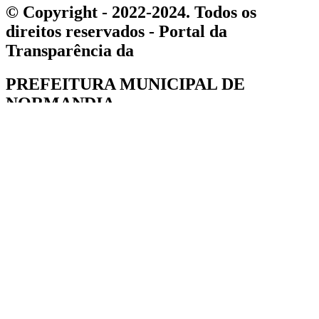
© Copyright - 2022-2024. Todos os
direitos reservados - Portal da
Transparência da
PREFEITURA MUNICIPAL DE
NORMANDIA
Formulário de registros de requerimento
Nº protocolo
Nome Completo
Servidor
Sim
Não
Documentação
Secretaria de origem