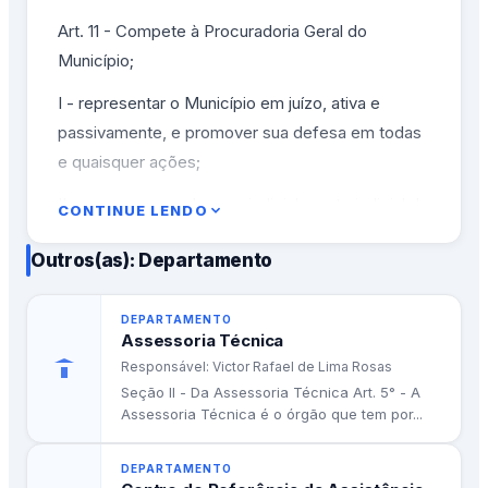
Art. 11 - Compete à Procuradoria Geral do
Município;
I - representar o Município em juízo, ativa e
passivamente, e promover sua defesa em todas
e quaisquer ações;
II - promover a cobrança judicial e extrajudicial da
CONTINUE LENDO
dívida ativa e dos demais créditos do município;
Outros(as): Departamento
III - elaborar informações a serem prestadas
pelas autoridades do Poder Executivo em
DEPARTAMENTO
mandados de segurança ou mandados de
Assessoria Técnica
injunção;
Responsável: Victor Rafael de Lima Rosas
Seção II - Da Assessoria Técnica Art. 5° - A
IV - emitir parecer sobre matérias relacionadas
Assessoria Técnica é o órgão que tem por...
com processo judiciais em que o Município tenha
interesse;
DEPARTAMENTO