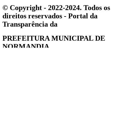
© Copyright - 2022-2024. Todos os
direitos reservados - Portal da
Transparência da
PREFEITURA MUNICIPAL DE
NORMANDIA
Formulário de registros de requerimento
Nº protocolo
Nome Completo
Servidor
Sim
Não
Documentação
Secretaria de origem