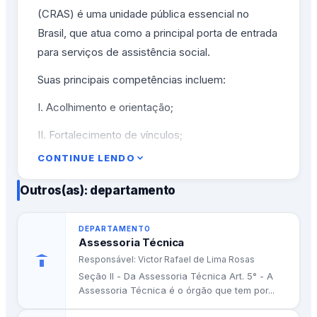
(CRAS) é uma unidade pública essencial no
Brasil, que atua como a principal porta de entrada
para serviços de assistência social.
Suas principais competências incluem:
I. Acolhimento e orientação;
II. Fortalecimento de vínculos;
CONTINUE LENDO
III. Serviços de proteção social básica;
Outros(as): departamento
IV. Encaminhamento para benefícios.
DEPARTAMENTO
Assessoria Técnica
Responsável: Victor Rafael de Lima Rosas
Seção II - Da Assessoria Técnica Art. 5° - A
Assessoria Técnica é o órgão que tem por...