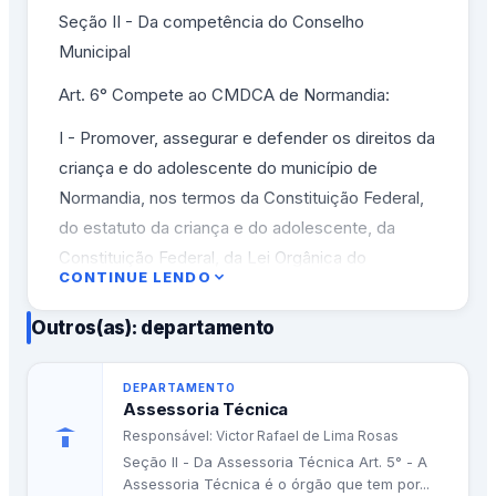
Seção II - Da competência do Conselho
Municipal
Art. 6° Compete ao CMDCA de Normandia:
I - Promover, assegurar e defender os direitos da
criança e do adolescente do município de
Normandia, nos termos da Constituição Federal,
do estatuto da criança e do adolescente, da
Constituição Federal, da Lei Orgânica do
CONTINUE LENDO
município de Normandia, de acordo com o que
estabelece a esta lei;
Outros(as): departamento
II - Formular a política de atendimento integral e
de defesa dos direitos da criança e do
DEPARTAMENTO
Assessoria Técnica
adolescente, fixando prioridades de atividades e
Responsável: Victor Rafael de Lima Rosas
de ações, de conformidade com as
Seção II - Da Assessoria Técnica Art. 5° - A
peculiaridades das comunidades, das famílias,
Assessoria Técnica é o órgão que tem por...