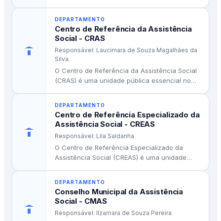
dos grupos de vizinhança, dos direitos e deveres
constitucionais, podendo propor programas
DEPARTAMENTO
Centro de Referência da Assistência
intermunicipais para atendimento regionalizado;
Social - CRAS
Responsável: Laucimara de Souza Magalhães da
III -Zelar pela execução da política municipal de
Silva
atendimento a criança e ao adolescente,
O Centro de Referência da Assistência Social
considerando as peculiaridades da família e do
(CRAS) é uma unidade pública essencial no
Brasil, que atua como...
meio:
DEPARTAMENTO
IV - Estabelecer prioridades a serem incluídas no
Centro de Referência Especializado da
Assistência Social - CREAS
Plano Plurianual do município, de acordo com a
Responsável: Lila Saldanha
situação diagnosticada da criança e do
O Centro de Referência Especializado da
adolescente na família e na comunidade;
Assistência Social (CREAS) é uma unidade
pública que faz parte do Sistema...
V - Estabelecer critérios, formas e meios de
fiscalização de ações governamentais e não
DEPARTAMENTO
Conselho Municipal da Assistência
governamentais no município de Normandia, que
Social - CMAS
se referem à promoção, proteção, prevenção e
Responsável: Ilzamara de Souza Pereira