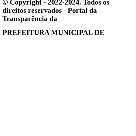
© Copyright - 2022-2024. Todos os
direitos reservados - Portal da
Transparência da
PREFEITURA MUNICIPAL DE
NORMANDIA
Formulário de registros de requerimento
Nº protocolo
Nome Completo
Servidor
Sim
Não
Documentação
Secretaria de origem