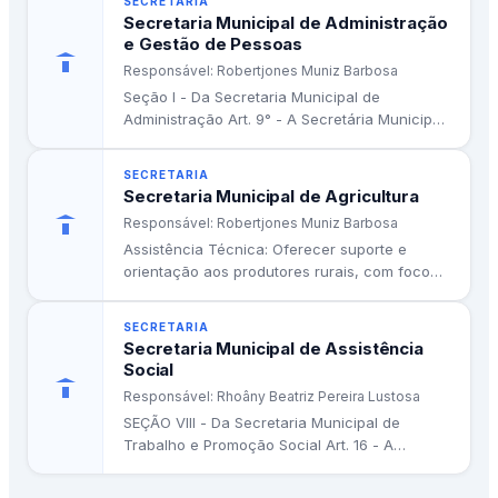
SECRETARIA
demais aspectos de sua cultura;
Secretaria Municipal de Administração
e Gestão de Pessoas
V. Promover ações de capacitação para as
Responsável: Robertjones Muniz Barbosa
comunidades indígenas elaborarem seus próprios
Seção I - Da Secretaria Municipal de
planos de desenvolvimento na agricultura,
Administração Art. 9° - A Secretária Municipal
pecuária, saúde e educação.
de Administração tem por...
SECRETARIA
Clique aqui para acessar a lei na integra:
Secretaria Municipal de Agricultura
https://transparencia.normandia.rr.gov.br/wp-
Responsável: Robertjones Muniz Barbosa
content/uploads/2022/05/LEI-127-2003-ALTERA-
Assistência Técnica: Oferecer suporte e
orientação aos produtores rurais, com foco
ESTRUTURA-ADMINIST.pdf
especial na agricultura familiar. Infraestrutura
Rural: Colaborar...
SECRETARIA
Secretaria Municipal de Assistência
Social
Responsável: Rhoâny Beatriz Pereira Lustosa
SEÇÃO VIII - Da Secretaria Municipal de
Trabalho e Promoção Social Art. 16 - A
Secretaria Municipal de...