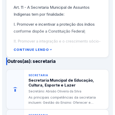
Art. 11 - A Secretaria Municipal de Assuntos
Indígenas tem por finalidade:
I. Promover e incentivar a proteção dos índios
conforme dispõe a Constituição Federal;
II. Promover a integração e o crescimento sócio-
econômico das comunidades indígenas,
CONTINUE LENDO
considerando seus aspectos culturais;
Outros(as): secretaria
III. Promover o desenvolvimento do eco-turismo
em parceria com as comunidades indígenas,
SECRETARIA
dando-lhes condições técnico-organizacionais
Secretaria Muncipal de Educação,
Cultura, Esporte e Lazer
para coordenar essas atividades;
Secretário: Abraão Oliveira da Silva
IV. Criar um Centro Cultural Indígena para
As principais competências da secretaria
preservação e divulgação de suas lendas,
incluem: Gestão do Ensino: Oferecer e
administrar a Educação Infantil e o Ensino...
costumes, tradições, artesanato, culinária e