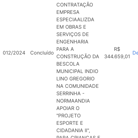
CONTRATAÇÃO
EMPRESA
ESPECIAALIZDA
EM OBRAS E
SERVIÇOS DE
ENGENHARIA
PARA A
R$
012/2024
Concluído
De
CONSTRUÇÃO DA
344.659,01
BESCOLA
MUNICIPAL INDIO
LINO GREGORIO
NA COMUNIDADE
SERRINHA -
NORMAANDIA
APOIAR O
"PROJETO
ESPORTE E
CIDADANIA II",
PARA CRIANÇAS E