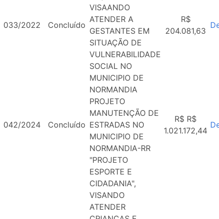
VISAANDO
ATENDER A
R$
033/2022
Concluído
De
GESTANTES EM
204.081,63
SITUAÇÃO DE
VULNERABILIDADE
SOCIAL NO
MUNICIPIO DE
NORMANDIA
PROJETO
MANUTENÇÃO DE
R$ R$
042/2024
Concluído
ESTRADAS NO
De
1.021.172,44
MUNICIPIO DE
NORMANDIA-RR
"PROJETO
ESPORTE E
CIDADANIA",
VISANDO
ATENDER
CRIANÇAS E