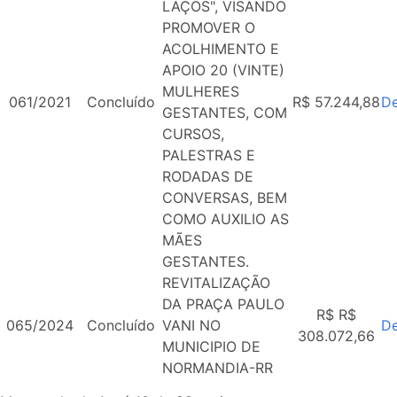
LAÇOS", VISANDO
PROMOVER O
ACOLHIMENTO E
APOIO 20 (VINTE)
MULHERES
061/2021
Concluído
R$ 57.244,88
De
GESTANTES, COM
CURSOS,
PALESTRAS E
RODADAS DE
CONVERSAS, BEM
COMO AUXILIO AS
MÃES
GESTANTES.
REVITALIZAÇÃO
DA PRAÇA PAULO
R$ R$
065/2024
Concluído
VANI NO
De
308.072,66
MUNICIPIO DE
NORMANDIA-RR