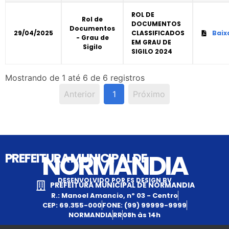
ROL DE
Rol de
DOCUMENTOS
Documentos
29/04/2025
CLASSIFICADOS
Baix
- Grau de
EM GRAU DE
Sigilo
SIGILO 2024
Mostrando de 1 até 6 de 6 registros
Anterior
1
Próximo
NORMANDIA
PREFEITURA MUNICIPAL DE
DESENVOLVIDO POR FS DESIGN BV
PREFEITURA MUNICIPAL DE NORMANDIA
R.: Manoel Amancio, nº 03 - Centro
CEP: 69.355-000
FONE: (99) 99999-9999
NORMANDIA
RR
08h às 14h