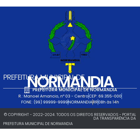
NORMANDIA
PREFEITURA MUNICIPAL DE
DESENVOLVIDO POR FS DESIGN BV
PREFEITURA MUNICIPAL DE NORMANDIA
R.: Manoel Amancio, nº 03 - Centro
CEP: 69.355-000
FONE: (99) 99999-9999
NORMANDIA
RR
08h às 14h
© COPYRIGHT - 2022-2024. TODOS OS DIREITOS RESERVADOS - PORTAL
DA TRANSPARÊNCIA DA
PREFEITURA MUNICIPAL DE NORMANDIA