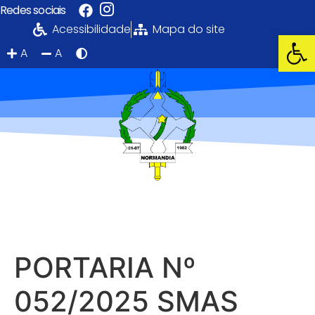
Redes sociais
Acessibilidade
Mapa do site
Ab
A
A
Portal da
Transparência
PREFEITURA MUNICIPAL DE NORMANDIA
PORTARIA Nº
052/2025 SMAS