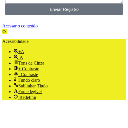
Enviar Registro
Acessar o conteúdo
Abrir a barra de ferramentas
Acessibilidade
+A
-A
Tons de Cinza
+ Contraste
- Contraste
Fundo claro
Sublinhar Título
Fonte legível
Redefinir