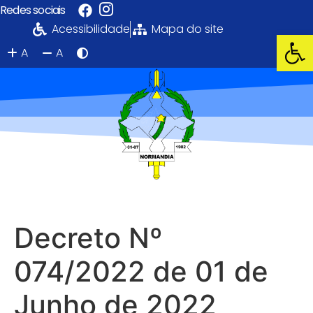
Redes sociais
Acessibilidade
Mapa do site
Ab
A
A
Portal da Transparência
PREFEITURA MUNICIPAL DE NORMANDIA
Decreto Nº
074/2022 de 01 de
Junho de 2022