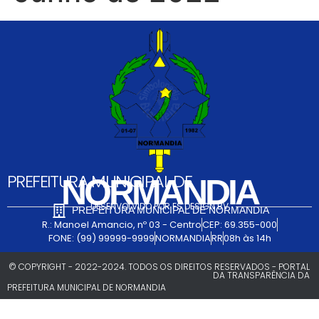
PREFEITURA MUNICIPAL DE
NORMANDIA
DESENVOLVIDO POR FS DESIGN BV
PREFEITURA MUNICIPAL DE NORMANDIA
R.: Manoel Amancio, nº 03 - Centro
CEP: 69.355-000
FONE: (99) 99999-9999
NORMANDIA
RR
08h às 14h
© COPYRIGHT - 2022-2024. TODOS OS DIREITOS RESERVADOS - PORTAL
DA TRANSPARÊNCIA DA
PREFEITURA MUNICIPAL DE NORMANDIA