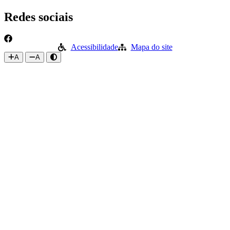
Skip
Redes sociais
to
content
Acessibilidade
Mapa do site
A
A